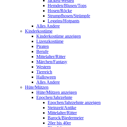
Jacken/Westen
Hemden/Blusen/Tops
Hosen/Röcke
Strumpfhosen/Strümpfe
Leggins/Hotpants
Alles Andere
Kinderkostüme
Kinderkostüme anzeigen
Lizenzkostüme
Piraten
Berufe
Mittelalter/Ritter
Märchen/Fantasy
Western
Tierreich
Halloween
Alles Andere
Hüte/Mützen
Hüte/Mützen anzeigen
Epochen/Jahrzehnte
Epochen/Jahrzehnte anzeigen
Steinzeit/Antike
Mittelalter/Ritter
Barock/Biedermeier
20er bis 40er