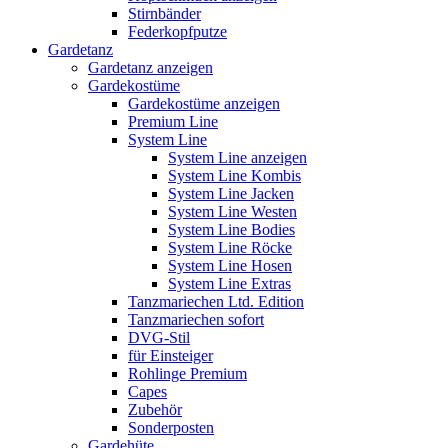
Stirnbänder
Federkopfputze
Gardetanz
Gardetanz anzeigen
Gardekostüme
Gardekostüme anzeigen
Premium Line
System Line
System Line anzeigen
System Line Kombis
System Line Jacken
System Line Westen
System Line Bodies
System Line Röcke
System Line Hosen
System Line Extras
Tanzmariechen Ltd. Edition
Tanzmariechen sofort
DVG-Stil
für Einsteiger
Rohlinge Premium
Capes
Zubehör
Sonderposten
Gardehüte