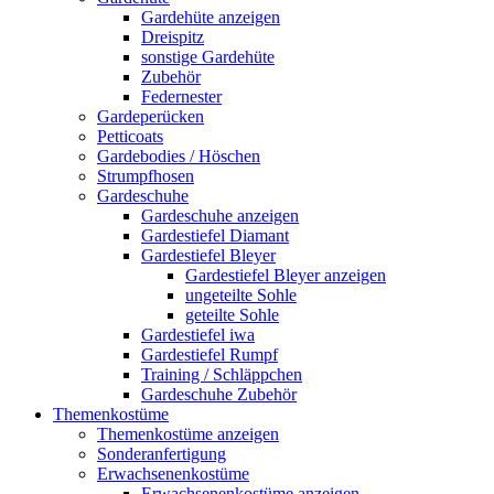
Gardehüte anzeigen
Dreispitz
sonstige Gardehüte
Zubehör
Federnester
Gardeperücken
Petticoats
Gardebodies / Höschen
Strumpfhosen
Gardeschuhe
Gardeschuhe anzeigen
Gardestiefel Diamant
Gardestiefel Bleyer
Gardestiefel Bleyer anzeigen
ungeteilte Sohle
geteilte Sohle
Gardestiefel iwa
Gardestiefel Rumpf
Training / Schläppchen
Gardeschuhe Zubehör
Themenkostüme
Themenkostüme anzeigen
Sonderanfertigung
Erwachsenenkostüme
Erwachsenenkostüme anzeigen