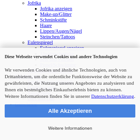
Jofrika
Jofrika anzeigen
Make-up/Glitter
Schminkstifte
Haare
Lippen/Augen/Nägel
Steinchen/Tattoos
Eulenspiegel
Eulenspiegel anzeigen
Theaterschminke
Diese Webseite verwendet Cookies und andere Technologien
Sets und Paletten
Pinsel/Schwämme
Wir verwenden Cookies und ähnliche Technologien, auch von
Schminkbücher/DVDs
Sonderposten
Drittanbietern, um die ordentliche Funktionsweise der Website zu
Sonderposten anzeigen
gewährleisten, die Nutzung unseres Angebotes zu analysieren und
Gardekostüme
Ihnen ein bestmögliches Einkaufserlebnis bieten zu können.
Tanzschuhe
Weitere Informationen finden Sie in unserer
Datenschutzerklärung
.
Dies und Das
Gutscheine
Alle Akzeptieren
Weitere Informationen