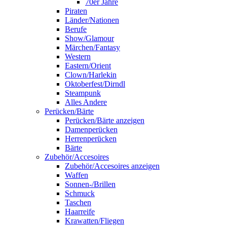
70er Jahre
Piraten
Länder/Nationen
Berufe
Show/Glamour
Märchen/Fantasy
Western
Eastern/Orient
Clown/Harlekin
Oktoberfest/Dirndl
Steampunk
Alles Andere
Perücken/Bärte
Perücken/Bärte anzeigen
Damenperücken
Herrenperücken
Bärte
Zubehör/Accesoires
Zubehör/Accesoires anzeigen
Waffen
Sonnen-/Brillen
Schmuck
Taschen
Haarreife
Krawatten/Fliegen