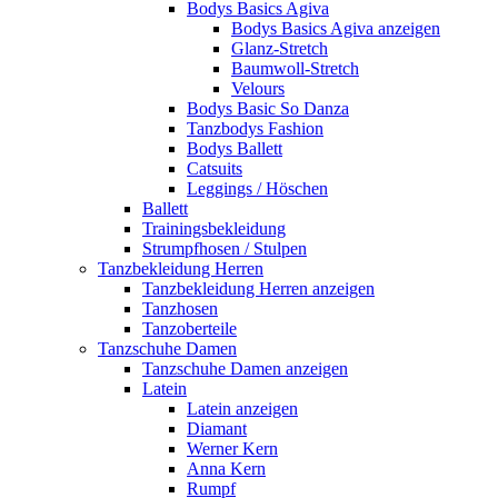
Bodys Basics Agiva
Bodys Basics Agiva anzeigen
Glanz-Stretch
Baumwoll-Stretch
Velours
Bodys Basic So Danza
Tanzbodys Fashion
Bodys Ballett
Catsuits
Leggings / Höschen
Ballett
Trainingsbekleidung
Strumpfhosen / Stulpen
Tanzbekleidung Herren
Tanzbekleidung Herren anzeigen
Tanzhosen
Tanzoberteile
Tanzschuhe Damen
Tanzschuhe Damen anzeigen
Latein
Latein anzeigen
Diamant
Werner Kern
Anna Kern
Rumpf