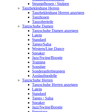
Strumpfhosen / Stulpen
Tanzbekleidung Herren
Tanzbekleidung Herren anzeigen
Tanzhosen
Tanzoberteile
Tanzschuhe Damen
Tanzschuhe Damen anzeigen
Latein
Standard
Tango/Salsa
Western/Line Dance
Sneaker
Jazz/Swing/Boogie
Training
Sonstige
Sonderanfertigungen
Auslaufmodelle
Tanzschuhe Herren
Tanzschuhe Herren anzeigen
Latein
Standard
Tango / Salsa
Sneaker
Jazz/Swing/Boogie
Stepptanz