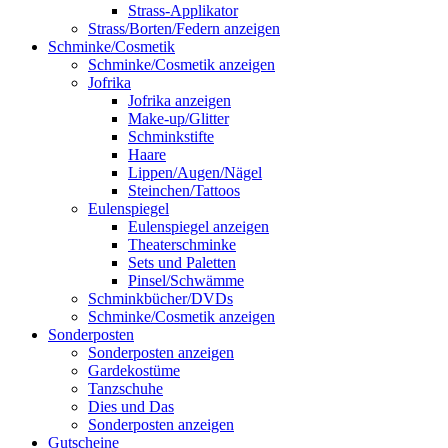
Strass-Applikator
Strass/Borten/Federn anzeigen
Schminke/Cosmetik
Schminke/Cosmetik anzeigen
Jofrika
Jofrika anzeigen
Make-up/Glitter
Schminkstifte
Haare
Lippen/Augen/Nägel
Steinchen/Tattoos
Eulenspiegel
Eulenspiegel anzeigen
Theaterschminke
Sets und Paletten
Pinsel/Schwämme
Schminkbücher/DVDs
Schminke/Cosmetik anzeigen
Sonderposten
Sonderposten anzeigen
Gardekostüme
Tanzschuhe
Dies und Das
Sonderposten anzeigen
Gutscheine