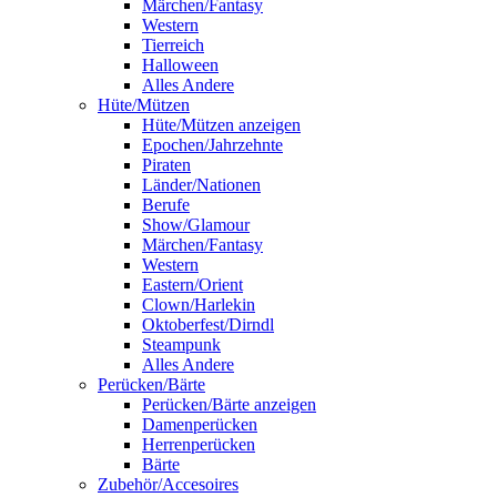
Märchen/Fantasy
Western
Tierreich
Halloween
Alles Andere
Hüte/Mützen
Hüte/Mützen anzeigen
Epochen/Jahrzehnte
Piraten
Länder/Nationen
Berufe
Show/Glamour
Märchen/Fantasy
Western
Eastern/Orient
Clown/Harlekin
Oktoberfest/Dirndl
Steampunk
Alles Andere
Perücken/Bärte
Perücken/Bärte anzeigen
Damenperücken
Herrenperücken
Bärte
Zubehör/Accesoires