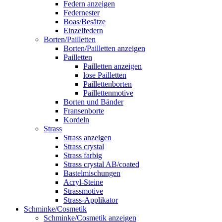
Federn anzeigen
Federnester
Boas/Besätze
Einzelfedern
Borten/Pailletten
Borten/Pailletten anzeigen
Pailletten
Pailletten anzeigen
lose Pailletten
Paillettenborten
Paillettenmotive
Borten und Bänder
Fransenborte
Kordeln
Strass
Strass anzeigen
Strass crystal
Strass farbig
Strass crystal AB/coated
Bastelmischungen
Acryl-Steine
Strassmotive
Strass-Applikator
Schminke/Cosmetik
Schminke/Cosmetik anzeigen