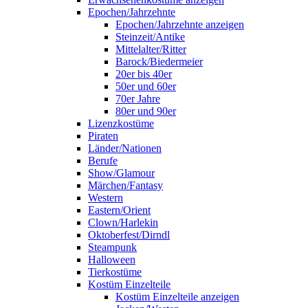
Epochen/Jahrzehnte
Epochen/Jahrzehnte anzeigen
Steinzeit/Antike
Mittelalter/Ritter
Barock/Biedermeier
20er bis 40er
50er und 60er
70er Jahre
80er und 90er
Lizenzkostüme
Piraten
Länder/Nationen
Berufe
Show/Glamour
Märchen/Fantasy
Western
Eastern/Orient
Clown/Harlekin
Oktoberfest/Dirndl
Steampunk
Halloween
Tierkostüme
Kostüm Einzelteile
Kostüm Einzelteile anzeigen