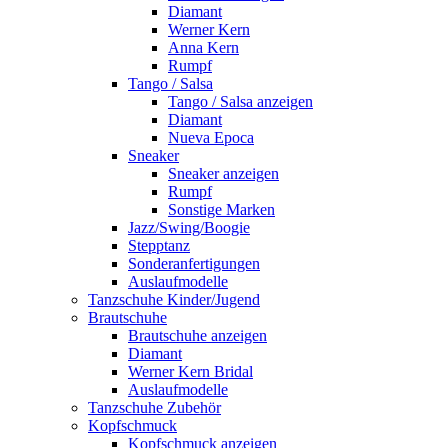
Diamant
Werner Kern
Anna Kern
Rumpf
Tango / Salsa
Tango / Salsa anzeigen
Diamant
Nueva Epoca
Sneaker
Sneaker anzeigen
Rumpf
Sonstige Marken
Jazz/Swing/Boogie
Stepptanz
Sonderanfertigungen
Auslaufmodelle
Tanzschuhe Kinder/Jugend
Brautschuhe
Brautschuhe anzeigen
Diamant
Werner Kern Bridal
Auslaufmodelle
Tanzschuhe Zubehör
Kopfschmuck
Kopfschmuck anzeigen