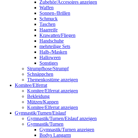
Zubehör/Accesoires anzeigen
Waffen
Sonnen-/Brillen
Schmuck
Taschen
Haarreife
Krawatten/Fliegen
Handschuhe
mehrteilige Sets
Halb-/Masken
Halloween
Sonstiges
Strumpfhose/Strumpf
Schnäppchen
Themenkostüme anzeigen
Komitee/Elferrat
Komitee/Elferrat anzeigen
Bekleidung
Mützen/Kappen
Komitee/Elferrat anzeigen
Gymnastik/Turnen/Eislauf
Gymnastik/Turnen/Eislauf anzeigen
Gymnastik/Turnen
Gymnastik/Turnen anzeigen
Bodys Langarm