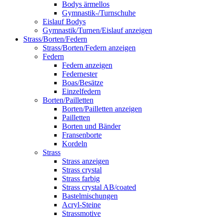
Bodys ärmellos
Gymnastik-/Turnschuhe
Eislauf Bodys
Gymnastik/Turnen/Eislauf anzeigen
Strass/Borten/Federn
Strass/Borten/Federn anzeigen
Federn
Federn anzeigen
Federnester
Boas/Besätze
Einzelfedern
Borten/Pailletten
Borten/Pailletten anzeigen
Pailletten
Borten und Bänder
Fransenborte
Kordeln
Strass
Strass anzeigen
Strass crystal
Strass farbig
Strass crystal AB/coated
Bastelmischungen
Acryl-Steine
Strassmotive