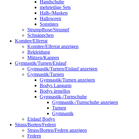
Handschuhe
mehrteilige Sets
Halb-/Masken
Halloween
Sonstiges
Strumpfhose/Strumpf
Schnäppchen
Komitee/Elferrat
Komitee/Elferrat anzeigen
Bekleidung
Mützen/Kappen
Gymnastik/Turnen/Eislauf
Gymnastik/Turnen/Eislauf anzeigen
Gymnastik/Turnen
Gymnastik/Turnen anzeigen
Bodys Langarm
Bodys ärmellos
Gymnastik-/Turnschuhe
Gymnastik-/Turnschuhe anzeigen
Turnen
Gymnastik
Eislauf Bodys
Strass/Borten/Federn
Strass/Borten/Federn anzeigen
Federn