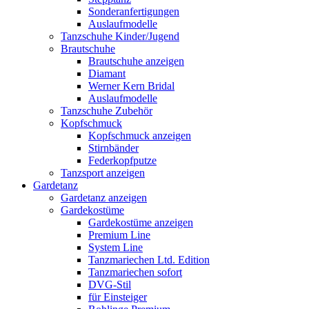
Sonderanfertigungen
Auslaufmodelle
Tanzschuhe Kinder/Jugend
Brautschuhe
Brautschuhe anzeigen
Diamant
Werner Kern Bridal
Auslaufmodelle
Tanzschuhe Zubehör
Kopfschmuck
Kopfschmuck anzeigen
Stirnbänder
Federkopfputze
Tanzsport anzeigen
Gardetanz
Gardetanz anzeigen
Gardekostüme
Gardekostüme anzeigen
Premium Line
System Line
Tanzmariechen Ltd. Edition
Tanzmariechen sofort
DVG-Stil
für Einsteiger