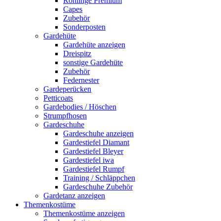
Rohlinge Premium
Capes
Zubehör
Sonderposten
Gardehüte
Gardehüte anzeigen
Dreispitz
sonstige Gardehüte
Zubehör
Federnester
Gardeperücken
Petticoats
Gardebodies / Höschen
Strumpfhosen
Gardeschuhe
Gardeschuhe anzeigen
Gardestiefel Diamant
Gardestiefel Bleyer
Gardestiefel iwa
Gardestiefel Rumpf
Training / Schläppchen
Gardeschuhe Zubehör
Gardetanz anzeigen
Themenkostüme
Themenkostüme anzeigen