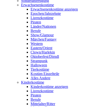
Sonderanfertigung
Erwachsenenkostüme
Erwachsenenkostüme anzeigen
Epochen/Jahrzehnte
Lizenzkostüme
Piraten
Länder/Nationen
Berufe
Show/Glamour
Märchen/Fantasy
Western
Eastern/Orient
Clown/Harlekin
Oktoberfest/Dirndl
Steampunk
Halloween
Tierkostüme
Kostüm Einzelteile
Alles Andere
Kinderkostüme
Kinderkostüme anzeigen
Lizenzkostüme
Piraten
Berufe
Mittelalter/Ritter