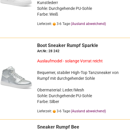
Kunstlederr
Sohle: Durch­ge­hen­de PU-​Sohle
Farbe: Weiß
Lieferzeit:
3-6 Tage
(Ausland abweichend)
Boot Snea­ker Rumpf Spark­le
Art.Nr.: 28 242
Aus­lauf­mo­del - so­lan­ge Vor­rat reicht
Be­que­mer, sta­bi­ler High-​Top Tanzs­nea­ker von
Rumpf mit durch­ge­hen­der Sohle
Ober­ma­te­ri­al: Leder/Mesh
Sohle: Durch­ge­hen­de PU-​Sohle
Farbe: Sil­ber
Lieferzeit:
3-6 Tage
(Ausland abweichend)
Snea­ker Rumpf Bee