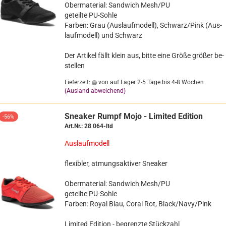
watten/Fliegen
Ober­ma­te­ri­al: Sand­wich Mesh/PU
ge­teil­te PU-​Sohle
ndschuhe
Far­ben: Grau (Aus­lauf­mo­dell), Schwarz/Pink (Aus­
rteilige Sets
lauf­mo­dell) und Schwarz
lb-/Masken
lloween
Der Ar­ti­kel fällt klein aus, bitte eine Größe grö­ßer be­
stel­len
stiges
Lieferzeit:
von auf Lager 2-5 Tage bis 4-8 Wochen
(Ausland abweichend)
Snea­ker Rumpf Mojo - Li­mi­ted Edi­ti­on
-56%
Art.Nr.: 28 064-​ltd
Aus­lauf­mo­dell
fle­xi­bler, at­mungs­ak­ti­ver Snea­ker
Ober­ma­te­ri­al: Sand­wich Mesh/PU
ge­teil­te PU-​Sohle
Far­ben: Royal Blau, Coral Rot, Black/Navy/Pink
Li­mi­ted Edi­ti­on - be­grenz­te Stück­zahl