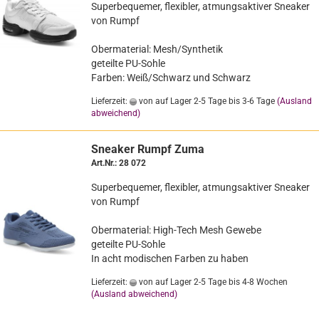
Su­per­be­que­mer, fle­xi­bler, at­mungs­ak­ti­ver Snea­ker
von Rumpf
Ober­ma­te­ri­al: Mesh/Syn­the­tik
ge­teil­te PU-​Sohle
Far­ben: Weiß/Schwarz und Schwarz
Lieferzeit:
von auf Lager 2-5 Tage bis 3-6 Tage
(Ausland
abweichend)
Snea­ker Rumpf Zuma
Art.Nr.: 28 072
Su­per­be­que­mer, fle­xi­bler, at­mungs­ak­ti­ver Snea­ker
von Rumpf
Ober­ma­te­ri­al: High-​Tech Mesh Ge­we­be
ge­teil­te PU-​Sohle
In acht mo­di­schen Far­ben zu haben
Lieferzeit:
von auf Lager 2-5 Tage bis 4-8 Wochen
(Ausland abweichend)