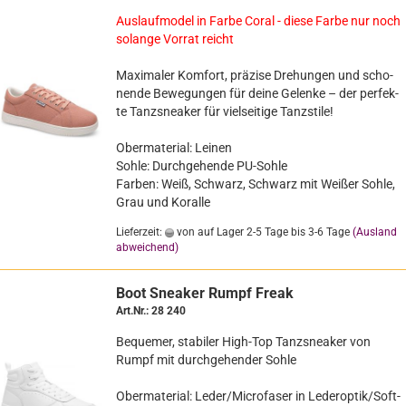
Aus­lauf­mo­del in Farbe Coral - diese Farbe nur noch
so­lan­ge Vor­rat reicht
Ma­xi­ma­ler Kom­fort, prä­zi­se Dre­hun­gen und scho­
nen­de Be­we­gun­gen für deine Ge­len­ke – der per­fek­
te Tanzs­nea­ker für viel­sei­ti­ge Tanz­sti­le!
Ober­ma­te­ri­al: Lei­nen
Sohle: Durch­ge­hen­de PU-​Sohle
Far­ben: Weiß, Schwarz, Schwarz mit Wei­ßer Sohle,
Grau und Ko­ral­le
Lieferzeit:
von auf Lager 2-5 Tage bis 3-6 Tage
(Ausland
abweichend)
Boot Snea­ker Rumpf Freak
Art.Nr.: 28 240
Be­que­mer, sta­bi­ler High-​Top Tanzs­nea­ker von
Rumpf mit durch­ge­hen­der Sohle
Ober­ma­te­ri­al: Leder/Mi­cro­fa­ser in Le­der­op­tik/Soft-​