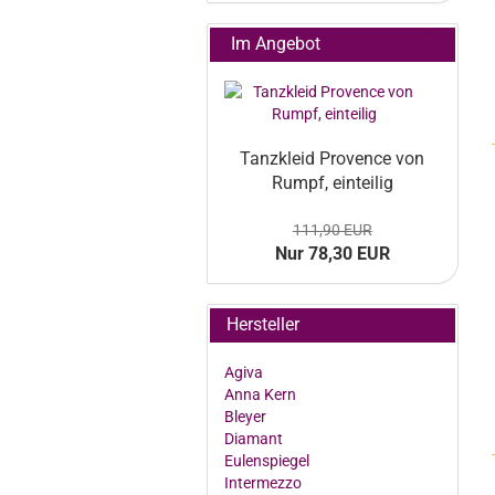
Im Angebot
Tanz­kleid Pro­vence von
Rumpf, ein­tei­lig
111,90 EUR
Nur 78,30 EUR
Hersteller
Agiva
Anna Kern
Bleyer
Diamant
Eulenspiegel
Intermezzo