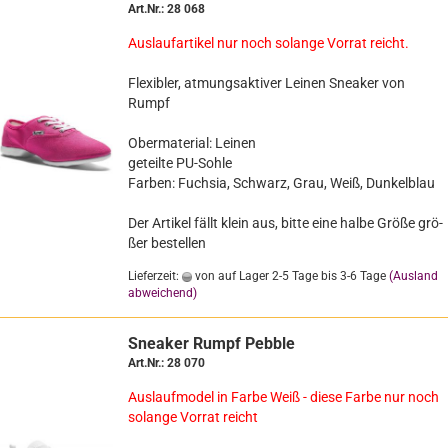
Art.Nr.: 28 068
Aus­lauf­ar­ti­kel nur noch so­lan­ge Vor­rat reicht.
Fle­xi­bler, at­mungs­ak­ti­ver Lei­nen Snea­ker von
Rumpf
Ober­ma­te­ri­al: Lei­nen
ge­teil­te PU-​Sohle
Far­ben: Fuch­sia, Schwarz, Grau, Weiß, Dun­kel­blau
Der Ar­ti­kel fällt klein aus, bitte eine halbe Größe grö­
ßer be­stel­len
Lieferzeit:
von auf Lager 2-5 Tage bis 3-6 Tage
(Ausland
abweichend)
Snea­ker Rumpf Peb­b­le
Art.Nr.: 28 070
Aus­lauf­mo­del in Farbe Weiß - diese Farbe nur noch
so­lan­ge Vor­rat reicht