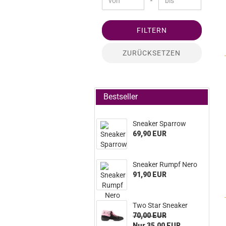
-
FILTERN
ZURÜCKSETZEN
Bestseller
Snea­ker Spar­row
69,90 EUR
Snea­ker Rumpf Nero
91,90 EUR
Two Star Snea­ker
70,00 EUR
Nur 35,00 EUR