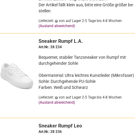
Der Ar­ti­kel fällt klein aus, bitte eine Größe grö­ßer be­
stel­len
Lieferzeit:
von auf Lager 2-5 Tage bis 4-8 Wochen
(Ausland abweichend)
Snea­ker Rumpf L.A.
Art.Nr.: 28 234
Be­que­mer, sta­bi­ler Tanzs­nea­ker von Rumpf mit
durch­ge­hen­der Sohle
Ober­ma­te­ri­al: Ultra leich­tes Kunst­le­der (Mi­kro­fa­ser)
Sohle: Durch­ge­hen­de PU-​Sohle
Far­ben: Weiß und Schwarz
Lieferzeit:
von auf Lager 2-5 Tage bis 4-8 Wochen
(Ausland abweichend)
Snea­ker Rumpf Leo
Art.Nr.: 28 236