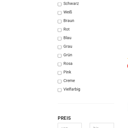
Kra
Schwarz
Ha
Weiß
meh
Braun
Ha
Rot
Ha
Blau
Son
Grau
Grün
Rosa
Pink
Creme
Vielfarbig
PREIS