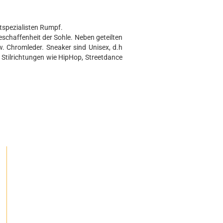
slaufmodelle
stern/Orient
own/Harlekin
tspezialisten Rumpf.
toberfest/Dirndl
schaffenheit der Sohle. Neben geteilten
eampunk
 Chromleder. Sneaker sind Unisex, d.h
 Stilrichtungen wie HipHop, Streetdance
es Andere
irnbänder
derkopfputze