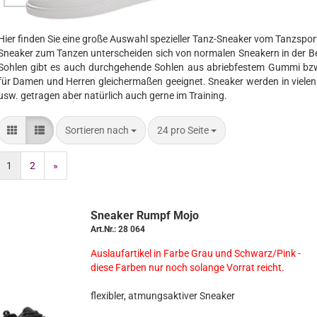
stern
Sonstige
Halloween
Au
Ea
tern/Orient
Sonderanfertigungen
Alles Andere
Cl
Hier finden Sie eine große Auswahl spezieller Tanz-Sneaker vom Tanzspor
wn/Harlekin
Auslaufmodelle
Ok
Sneaker zum Tanzen unterscheiden sich von normalen Sneakern in der Be
oberfest/Dirndl
St
Sohlen gibt es auch durchgehende Sohlen aus abriebfestem Gummi bzw.
für Damen und Herren gleichermaßen geeignet. Sneaker werden in vielen
eampunk
All
usw. getragen aber natürlich auch gerne im Training.
lloween
amant
Gardestiefel Diamant
St
rkostüme
Sortieren nach
24 pro Seite
ner Kern Bridal
Gardestiefel Bleyer
Fe
tüm Einzelteile
laufmodelle
Gardestiefel iwa
es Andere
1
2
»
Gardestiefel Rumpf
Training / Schläppchen
Gardeschuhe Zubehör
Snea­ker Rumpf Mojo
ffen
Art.Nr.: 28 064
nen-/Brillen
Aus­lauf­ar­ti­kel in Farbe Grau und Schwarz/Pink -
hmuck
diese Far­ben nur noch so­lan­ge Vor­rat reicht.
schen
fle­xi­bler, at­mungs­ak­ti­ver Snea­ker
rreife