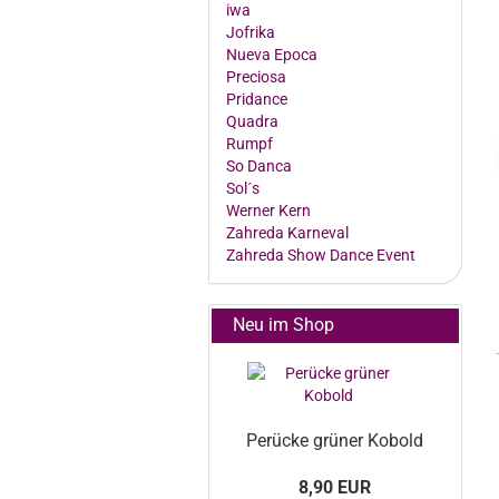
iwa
Jofrika
Nueva Epoca
Preciosa
Pridance
Quadra
Rumpf
So Danca
Sol´s
Werner Kern
Zahreda Karneval
Zahreda Show Dance Event
Neu im Shop
Pe­rü­cke grü­ner Ko­bold
8,90 EUR