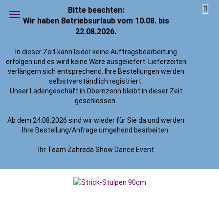
Bitte beachten:
Wir haben Betriebsurlaub vom 10.08. bis
22.08.2026.
In dieser Zeit kann leider keine Auftragsbearbeitung
erfolgen und es wird keine Ware ausgeliefert. Lieferzeiten
»
»
»
Startseite
Tanzsport
Tanzbekleidung Damen
verlängern sich entsprechend. Ihre Bestellungen werden
»
Strumpfhosen / Stulpen
Strick-Stulpen 90cm
selbstverständlich registriert.
Strick-Stulpen 90cm
Unser Ladengeschäft in Obernzenn bleibt in dieser Zeit
geschlossen.
(Art.Nr.:
32 950
)
Ab dem 24.08.2026 sind wir wieder für Sie da und werden
Ihre Bestellung/Anfrage umgehend bearbeiten.
Ihr Team Zahreda Show Dance Event