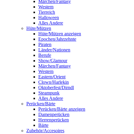
Märchen/Fantasy
Western
Tierreich
Halloween
Alles Andere
Hüte/Mützen
Hüte/Mützen anzeigen
Epochen/Jahrzehnte
Piraten
Länder/Nationen
Berufe
Show/Glamour
Märchen/Fantasy
Western
Eastern/Orient
Clown/Harlekin
Oktoberfest/Dirndl
Steampunk
Alles Andere
Perücken/Bärte
Perücken/Bärte anzeigen
Damenperücken
Herrenperücken
Bärte
Zubehör/Accesoires