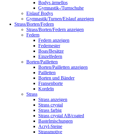
Bodys ärmellos
Gymnastik-/Turnschuhe
Eislauf Bodys
Gymnastik/Turnen/Eislauf anzeigen
Strass/Borten/Federn
Strass/Borten/Federn anzeigen
Federn
Federn anzeigen
Federnester
Boas/Besätze
Einzelfedern
Borten/Pailletten
Borten/Pailletten anzeigen
Pailletten
Borten und Bänder
Fransenborte
Kordeln
Strass
Strass anzeigen
Strass crystal
Strass farbig
Strass crystal AB/coated
Bastelmischungen
Acryl-Steine
Strassmotive