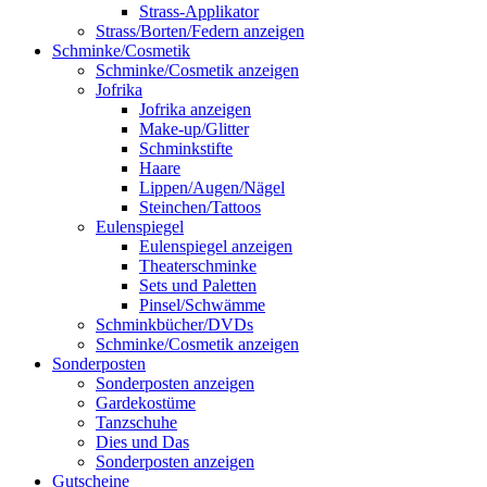
Strass-Applikator
Strass/Borten/Federn anzeigen
Schminke/Cosmetik
Schminke/Cosmetik anzeigen
Jofrika
Jofrika anzeigen
Make-up/Glitter
Schminkstifte
Haare
Lippen/Augen/Nägel
Steinchen/Tattoos
Eulenspiegel
Eulenspiegel anzeigen
Theaterschminke
Sets und Paletten
Pinsel/Schwämme
Schminkbücher/DVDs
Schminke/Cosmetik anzeigen
Sonderposten
Sonderposten anzeigen
Gardekostüme
Tanzschuhe
Dies und Das
Sonderposten anzeigen
Gutscheine