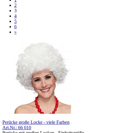
2
3
4
5
6
»
Perücke große Locke - viele Farben
Art.Nr.: 66 010
Perücke mit großen Locken - Einheitsgröße