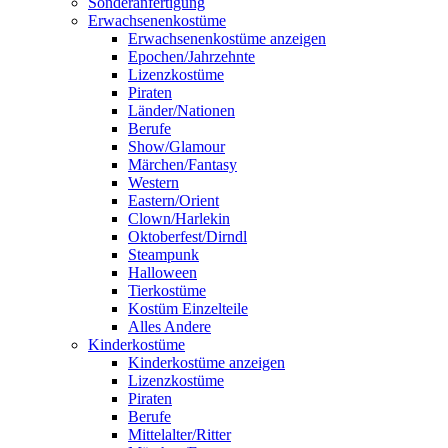
Sonderanfertigung
Erwachsenenkostüme
Erwachsenenkostüme anzeigen
Epochen/Jahrzehnte
Lizenzkostüme
Piraten
Länder/Nationen
Berufe
Show/Glamour
Märchen/Fantasy
Western
Eastern/Orient
Clown/Harlekin
Oktoberfest/Dirndl
Steampunk
Halloween
Tierkostüme
Kostüm Einzelteile
Alles Andere
Kinderkostüme
Kinderkostüme anzeigen
Lizenzkostüme
Piraten
Berufe
Mittelalter/Ritter