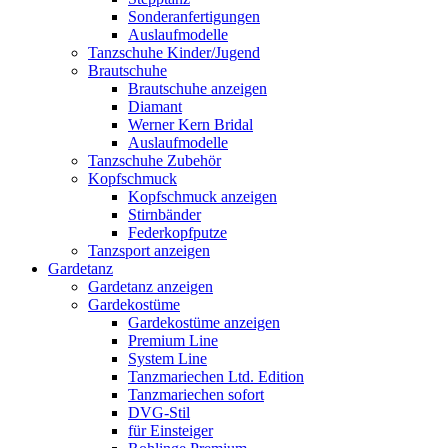
Sonderanfertigungen
Auslaufmodelle
Tanzschuhe Kinder/Jugend
Brautschuhe
Brautschuhe anzeigen
Diamant
Werner Kern Bridal
Auslaufmodelle
Tanzschuhe Zubehör
Kopfschmuck
Kopfschmuck anzeigen
Stirnbänder
Federkopfputze
Tanzsport anzeigen
Gardetanz
Gardetanz anzeigen
Gardekostüme
Gardekostüme anzeigen
Premium Line
System Line
Tanzmariechen Ltd. Edition
Tanzmariechen sofort
DVG-Stil
für Einsteiger