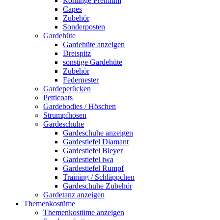
Rohlinge Premium
Capes
Zubehör
Sonderposten
Gardehüte
Gardehüte anzeigen
Dreispitz
sonstige Gardehüte
Zubehör
Federnester
Gardeperücken
Petticoats
Gardebodies / Höschen
Strumpfhosen
Gardeschuhe
Gardeschuhe anzeigen
Gardestiefel Diamant
Gardestiefel Bleyer
Gardestiefel iwa
Gardestiefel Rumpf
Training / Schläppchen
Gardeschuhe Zubehör
Gardetanz anzeigen
Themenkostüme
Themenkostüme anzeigen