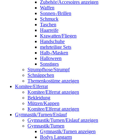
Zubehör/Accesoires anzeigen
Waffen
Sonnen-/Brillen
Schmuck
Taschen
Haarreife
Krawatten/Fliegen
Handschuhe
mehrteilige Sets
Halb-/Masken
Halloween
Sonstiges
Strumpfhose/Strumpf
Schnäppchen
Themenkostüme anzeigen
Komitee/Elferrat
Komitee/Elferrat anzeigen
Bekleidung
Mützen/Kappen
Komitee/Elferrat anzeigen
Gymnastik/Turnen/Eislauf
Gymnastik/Turnen/Eislauf anzeigen
Gymnastik/Turnen
Gymnastik/Turnen anzeigen
Bodys Langarm