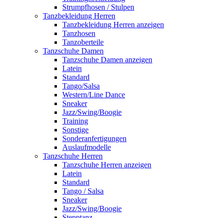
Strumpfhosen / Stulpen
Tanzbekleidung Herren
Tanzbekleidung Herren anzeigen
Tanzhosen
Tanzoberteile
Tanzschuhe Damen
Tanzschuhe Damen anzeigen
Latein
Standard
Tango/Salsa
Western/Line Dance
Sneaker
Jazz/Swing/Boogie
Training
Sonstige
Sonderanfertigungen
Auslaufmodelle
Tanzschuhe Herren
Tanzschuhe Herren anzeigen
Latein
Standard
Tango / Salsa
Sneaker
Jazz/Swing/Boogie
Stepptanz